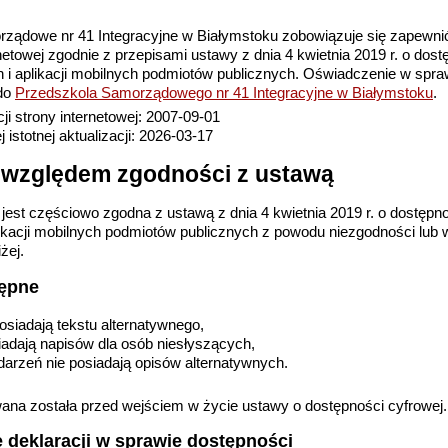
ządowe nr 41 Integracyjne w Białymstoku
zobowiązuje się zapewni
rnetowej zgodnie z przepisami ustawy z dnia 4 kwietnia 2019 r. o dost
h i aplikacji mobilnych podmiotów publicznych. Oświadczenie w spra
do
Przedszkola Samorządowego nr 41 Integracyjne w Białymstoku
.
ji strony internetowej:
2007-09-01
j istotnej aktualizacji:
2026-03-17
 względem zgodności z ustawą
 jest częściowo zgodna z ustawą z dnia 4 kwietnia 2019 r. o dostępno
likacji mobilnych podmiotów publicznych z powodu niezgodności lub
żej.
tępne
posiadają tekstu alternatywnego,
siadają napisów dla osób niesłyszących,
darzeń nie posiadają opisów alternatywnych.
ana została przed wejściem w życie ustawy o dostępności cyfrowej.
 deklaracji w sprawie dostępności