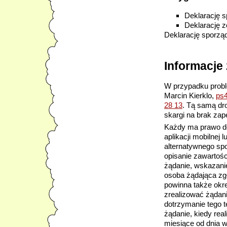
Deklarację 
Deklarację z
Deklarację sporzą
Informacje
W przypadku probl
Marcin Kierklo
,
ps4
28 13
. Tą samą dr
skargi na brak zap
Każdy ma prawo do 
aplikacji mobilnej
alternatywnego sp
opisanie zawartośc
żądanie, wskazanie,
osoba żądająca zg
powinna także okre
zrealizować żądanie
dotrzymanie tego t
żądanie, kiedy rea
miesiące od dnia w