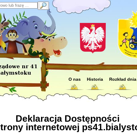
łowo lub frazę
SZUKAJ
strona p
O nas
Historia
Rozkład dnia
Deklaracja Dostępności
strony internetowej
ps41.bialyst