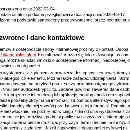
sporządzono dnia:
2022-03-04
ostała ostatnio poddana przeglądowi i aktualizacji dnia:
2026-03-17
dzono na podstawie samooceny przeprowadzonej przez podmiot publ
 zwrotne i dane kontaktowe
emów z dostępnością strony internetowej prosimy o kontakt. Osobą 
1@um.bialystok.pl
. Kontaktować można się także dzwoniąc na num
ogą można składać wnioski o udostępnienie informacji niedostępnej 
ewnienia dostępności.
wystąpienia z żądaniem zapewnienia dostępności cyfrowej strony in
 lub jakiegoś ich elementu. Można także zażądać udostępnienia inform
osobu dostępu, na przykład przez odczytanie niedostępnego cyfrowo
i filmu bez audiodeskrypcji itp. Żądanie powinno zawierać dane osoby
 o którą stronę internetową lub aplikację mobilną chodzi oraz sposób
łasza potrzebę otrzymania informacji za pomocą alternatywnego spo
ślić dogodny dla niej sposób przedstawienia tej informacji. Podmiot p
 niezwłocznie, nie później niż w ciągu 7 dni od dnia wystąpienia z żą
erminu nie jest możliwe, podmiot publiczny niezwłocznie informuje 
lizacja żądania będzie możliwa, przy czym termin ten nie może być dł
ystąpienia z żądaniem. Jeżeli zapewnienie dostępności cyfrowej nie j