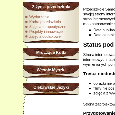
Z życia przedszkola
Przedszkole Samor
swojej strony inte
Wydarzenia
stron internetowyc
Kadra przedszkola
ma zastosowanie 
Zajęcia terapeutyczne
Data publikac
Projekty i innowacje
Data ostatnie
Zajęcia dodatkowe
Status pod
Mruczące Kotki
Strona internetowa
internetowych i ap
wymienionych poni
Wesołe Myszki
Treści niedos
obrazki nie 
Ciekawskie Jeżyki
filmy nie po
zdjęcia z wy
Strona zaprojektow
Przygotowanie