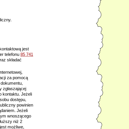
iczny.
kontaktową jest
er telefonu
85 741
oraz składać
ternetowej, 
acji za pomocą 
 dokumentu, 
 zgłaszającej 
 kontaktu. Jeżeli 
sobu dostępu, 
ubliczny powinien 
daniem. Jeżeli 
o tym wnoszącego 
uższy niż 2 
est możliwe, 