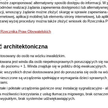
 może zaproponować alternatywny sposób dostępu do informacji. W p
odmówi realizacji żądania zapewnienia dostępności lub alternatywne
acji, wnoszący żądanie możne złożyć skargę w sprawie zapewniana 
rnetowej, aplikacji mobilnej lub elementu strony internetowej, lub aplik
anej wyżej procedury można także złożyć wniosek do Rzecznika P
a Rzecznika Praw Obywatelskich
 architektoniczna
stosowany do osób na wózku inwalidzkim.
wana jest winda dla osób niepełnosprawnych poruszających się na
1 do poziomu + 1. Winda znajduje się w pobliżu dróg ewakuacyjnych.
ic wszystkich drzwi dostosowana jest do poruszania się osób na wó
eszczone są urządzenia spełniające wymagania dzieci sprawnych jak
iami.
ałe i półstałe urządzenia gaśnicze oraz instalację sygnalizacyjno - 
 możliwości korzystania z usług tłumacza migowego, brak oznaczeń 
mie wypukłym, brak systemów udźwiękawiających.