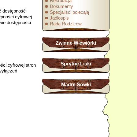
Rekrutacja
Dokumenty
ć dostępność
Specjaliści polecają
ępności cyfrowej
Jadłospis
wie dostępności
Rada Rodziców
Zwinne Wiewiórki
Sprytne Liski
ści cyfrowej stron
 wyłączeń
Mądre Sówki