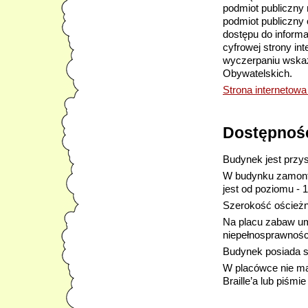
podmiot publiczny
podmiot publiczny 
dostępu do inform
cyfrowej strony inte
wyczerpaniu wskaz
Obywatelskich.
Strona internetow
Dostępność
Budynek jest przy
W budynku zamonto
jest od poziomu - 
Szerokość ościeżn
Na placu zabaw umi
niepełnosprawnośc
Budynek posiada st
W placówce nie ma
Braille’a lub piś