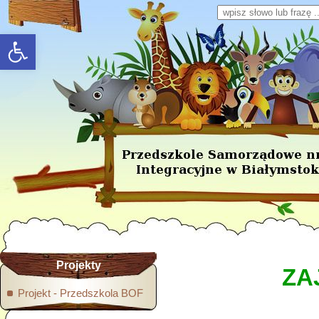
Wpisz słowo lub frazę
rozwiń/zwiń panel
Projekty
ZA
Projekt - Przedszkola BOF