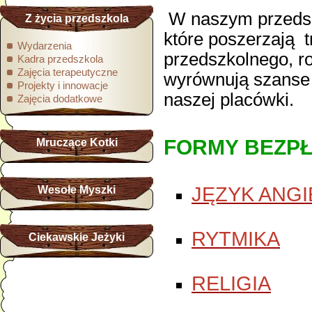
W naszym przedsz
Z życia przedszkola
które poszerzają 
Wydarzenia
przedszkolnego, ro
Kadra przedszkola
Zajęcia terapeutyczne
wyrównują szanse 
Projekty i innowacje
naszej placówki.
Zajęcia dodatkowe
FORMY BEZPŁ
Mruczące Kotki
JĘZYK ANGI
Wesołe Myszki
RYTMIKA
Ciekawskie Jeżyki
RELIGIA