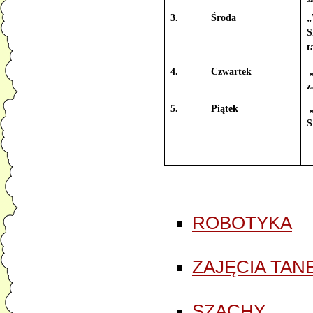
3.
Środa
„
S
t
4.
Czwartek
„
z
5.
Piątek
„
S
ROBOTYKA
ZAJĘCIA TA
SZACHY