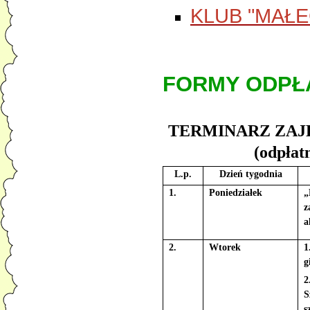
KLUB "MAŁE
FORMY ODPŁ
TERMINARZ ZAJ
(odpłat
L.p.
Dzień tygodnia
1.
Poniedziałek
„
z
a
2.
Wtorek
1
g
2
S
s