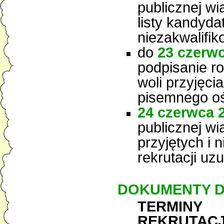
publicznej w
listy kandyda
niezakwalifi
do
23 czerwc
podpisanie r
woli przyjęci
pisemnego oś
24 czerwca 2
publicznej w
przyjętych i 
rekrutacji uzu
DOKUMENTY D
TERMINY
REKRUTACJ