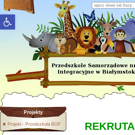
Wpisz słowo lub frazę
rozwiń/zwiń panel
Projekty
REKRUTA
Projekt - Przedszkola BOF