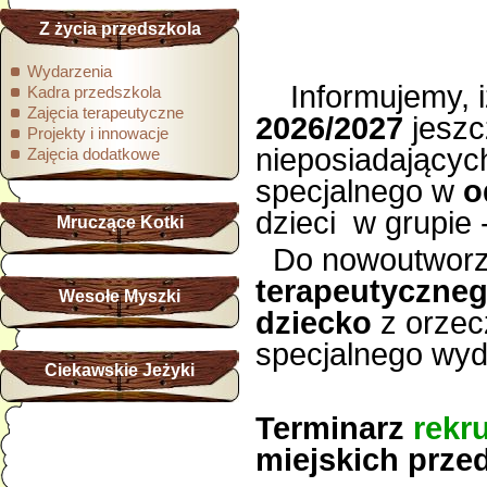
Z życia przedszkola
Wydarzenia
Informujemy, 
Kadra przedszkola
Zajęcia terapeutyczne
2026/2027
jeszc
Projekty i innowacje
nieposiadającyc
Zajęcia dodatkowe
specjalnego w
od
dzieci w grupie 
Mruczące Kotki
Do nowoutwor
terapeutyczne
Wesołe Myszki
dziecko
z orzec
specjalnego wy
Ciekawskie Jeżyki
Terminarz
rekru
miejskich przed