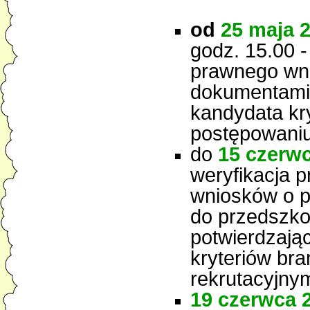
od
25 maja 2
godz. 15.00 -
prawnego wni
dokumentami 
kandydata kr
postępowaniu
do
15 czerwc
weryfikacja p
wniosków o p
do przedszk
potwierdzają
kryteriów br
rekrutacyjny
19 czerwca 2